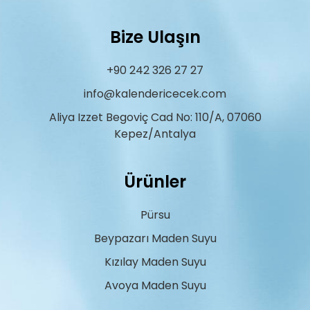
Bize Ulaşın
+90 242 326 27 27
info@kalendericecek.com
Aliya Izzet Begoviç Cad No: 110/A, 07060
Kepez/Antalya
Ürünler
Pürsu
Beypazarı Maden Suyu
Kızılay Maden Suyu
Avoya Maden Suyu