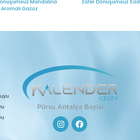
Dönüşümsüz Mandalina
Zafer Dönüşümsüz Sad
Aromalı Gazoz
Suyu
yu
yu