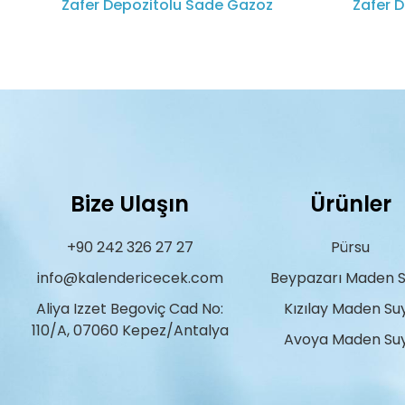
Zafer Depozitolu Sade Gazoz
Zafer 
Bize Ulaşın
Ürünler
+90 242 326 27 27
Pürsu
info@kalendericecek.com
Beypazarı Maden 
Aliya Izzet Begoviç Cad No:
Kızılay Maden Su
110/A, 07060 Kepez/Antalya
Avoya Maden Su