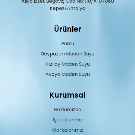
Aliya Izzet Begoviç Cad No: 110/A, 07060
Kepez/Antalya
Ürünler
Pürsu
Beypazarı Maden Suyu
Kızılay Maden Suyu
Avoya Maden Suyu
Kurumsal
Hakkımızda
İştiraklerimiz
Markalarımız