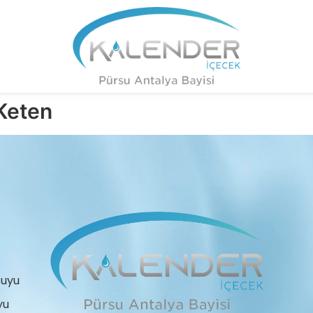
Keten
Suyu
yu