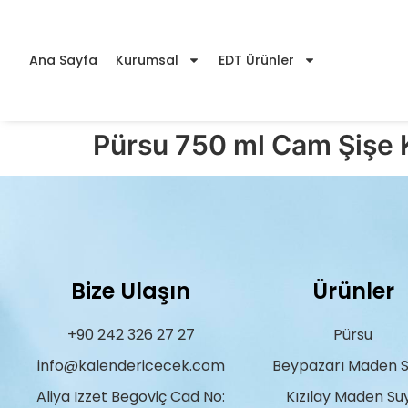
Ana Sayfa
Kurumsal
EDT Ürünler
Pürsu 750 ml Cam Şişe 
Bize Ulaşın
Ürünler
+90 242 326 27 27
Pürsu
info@kalendericecek.com
Beypazarı Maden 
Aliya Izzet Begoviç Cad No:
Kızılay Maden Su