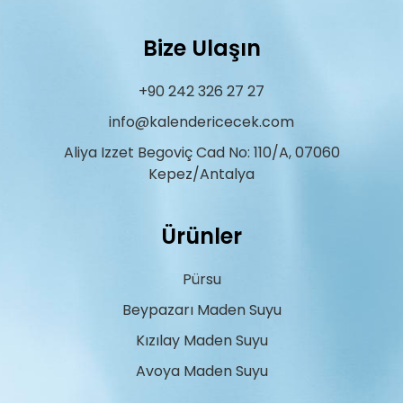
Bize Ulaşın
+90 242 326 27 27
info@kalendericecek.com
Aliya Izzet Begoviç Cad No: 110/A, 07060
Kepez/Antalya
Ürünler
Pürsu
Beypazarı Maden Suyu
Kızılay Maden Suyu
Avoya Maden Suyu